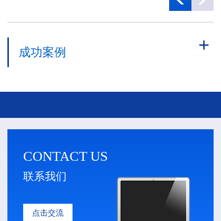
+
成功案例
CONTACT US
联系我们
点击交流