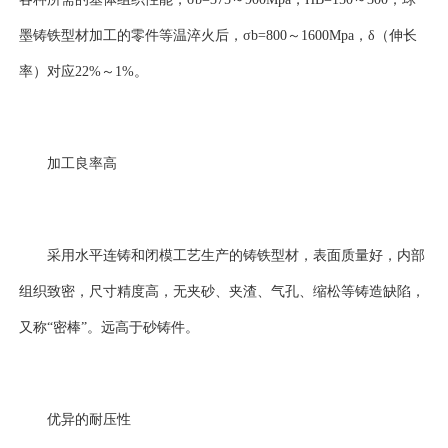
墨铸铁型材加工的零件等温淬火后，σb=800～1600Mpa，δ（伸长
率）对应22%～1%。
加工良率高
采用水平连铸和闭模工艺生产的铸铁型材，表面质量好，内部
组织致密，尺寸精度高，无夹砂、夹渣、气孔、缩松等铸造缺陷，
又称“密棒”。远高于砂铸件。
优异的耐压性