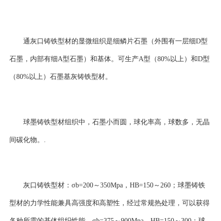
通灰口铸铁型材的显微组织是细鳞片石墨（外围有一层细D型
石墨，内部有细A型石墨）和基体。可生产A型（80%以上）和D型
（80%以上）石墨基灰铸铁型材。
球墨铸铁型材组织中，石墨小而圆，球化率高，球数多，无晶
间碳化物。.
灰口铸铁型材：σb=200～350Mpa，HB=150～260；球墨铸铁
型材的力学性能兼具高强度和高塑性，经过常规热处理，可以获得
各种所需的基体组织性能，σb=375～900Mpa，HB=150～300；球