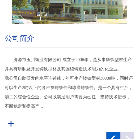
公司简介
济源市玉川铸业有限公司 成立于2006年，是从事铸铁型材生产
并具有研制及开发铸铁型材及其连续铸造技术能力的化企业。
我公司自助研发的水平连铸线，年可生产铸铁型材30000吨，同时还
可以生产2吨以下的各种灰铸铁件和球磨铸铁件。是一个具有生产，
加工的综合性企业。公司以满足用户需要为己任，坚持技术进步，
不断稳定和提高产...
+