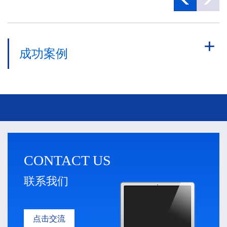
+
成功案例
CONTACT US
联系我们
点击交流