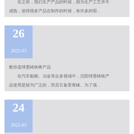
在之前，我们生产产品的时候，因为生产工艺并不
成熟，使得很多产品在制作的时候，有许多的瑕...
26
2022-03
教你选球墨铸铁棒产品
在汽车船舶、冶金等众多领域中，沈阳球墨铸铁产
品使用是较为广泛的，而且它备受青睐。为了项...
24
2022-03