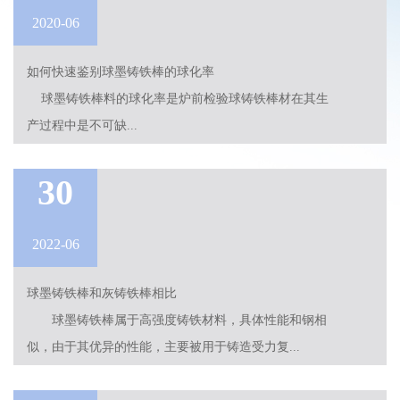
2020-06
如何快速鉴别球墨铸铁棒的球化率
球墨铸铁棒料的球化率是炉前检验球铸铁棒材在其生
产过程中是不可缺...
30
2022-06
球墨铸铁棒和灰铸铁棒相比
球墨铸铁棒属于高强度铸铁材料，具体性能和钢相
似，由于其优异的性能，主要被用于铸造受力复...