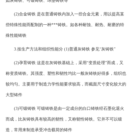
如灰铸铁、可锻铸铁、球墨铸铁等
(2)合金铸铁 是在普通铸铁内加入一些合金元素，用以提高某
些特殊性能而配制的一种***铸铁。如各种耐蚀、耐热、耐磨的特
殊性能铸铁
3.按生产方法和组织性能分 (1)普通灰铸铁 参见“灰铸铁”
(2)孕育铸铁 这是在灰铸铁基础上，采用“变质处理”而成，又
称变质铸铁。其强度、塑性和韧性均比一般灰铸铁好得多，组织也
较均匀。主要用于制造力学性能要求较高，而截面尺寸变化较大的
大型铸件
(3)可锻铸铁 可锻铸铁是由一定成分的白口铸铁经石墨化退火
而成，比灰铸铁具有较高的韧性，又称韧性铸铁。它并不可以锻
造，常用来制造承受冲击载荷的铸件