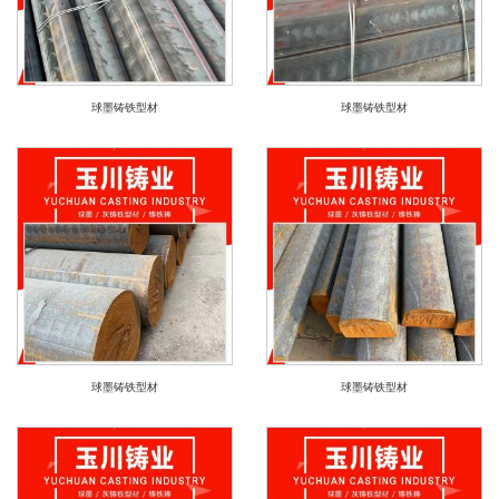
球墨铸铁型材
球墨铸铁型材
球墨铸铁型材
球墨铸铁型材