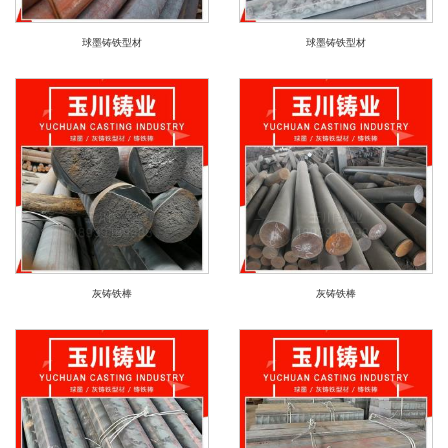
球墨铸铁型材
球墨铸铁型材
灰铸铁棒
灰铸铁棒